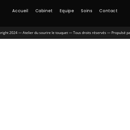
Accueil
Cabinet
Equipe
Soins
Contact
right 2024 — Atelier du sourire le touquet — Tous droits réservés — Propulsé pa